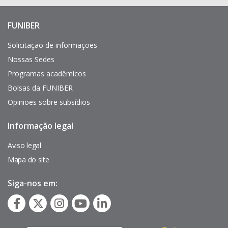
FUNIBER
Enlaces
de
interés
Solicitação de informações
Nossas Sedes
Programas acadêmicos
Bolsas da FUNIBER
Opiniões sobre subsídios
Informação legal
Pie
de
página
Aviso legal
Mapa do site
Siga-nos em: