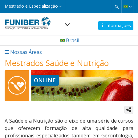
Pular
Mestrado
Mestrado e Especialização
e
para
Especialização
o
conteúdo
Informações
principal
Navegación
Brasil
principal
Nossas Áreas
Mestrados Saúde e Nutrição
ONLINE
A Saúde e a Nutrição são o eixo de uma série de cursos
que oferecem formação de alta qualidade para
profissionais especializados também em Gerontologia,