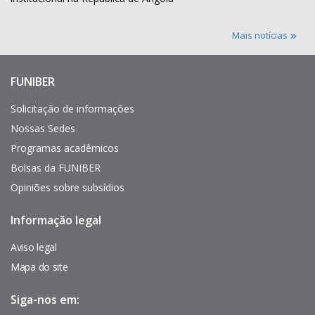
Mais notícias
FUNIBER
Enlaces
de
interés
Solicitação de informações
Nossas Sedes
Programas acadêmicos
Bolsas da FUNIBER
Opiniões sobre subsídios
Informação legal
Pie
de
página
Aviso legal
Mapa do site
Siga-nos em: