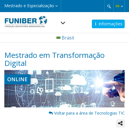
Pular
Mestrado
Mestrado e Especialização
e
para
Especialização
o
conteúdo
Informações
principal
Navegación
Brasil
principal
Mestrado em Transformação
Digital
ONLINE
Voltar para a área de Tecnologias TIC