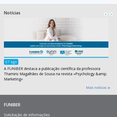
Notícias
07 ago
A FUNIBER destaca a publicação científica da professora
Thamiris Magalhães de Sousa na revista «Psychology &amp;
Marketing»
Mais notícias
FUNIBER
Enlaces
de
interés
Solicitação de informações