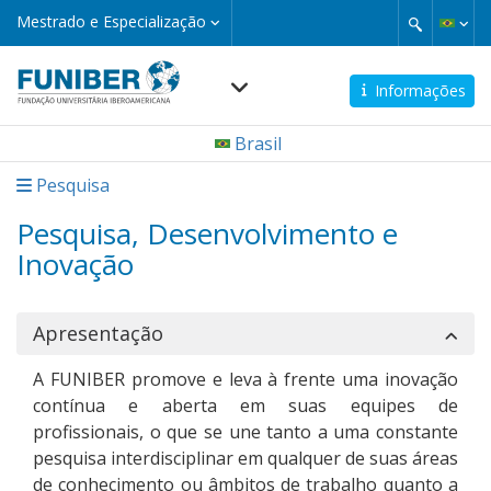
Pular
Mestrado
Mestrado e Especialização
e
para
Especialização
o
conteúdo
Informações
principal
Navegación
Brasil
principal
Pesquisa
Pesquisa, Desenvolvimento e
Inovação
Apresentação
A FUNIBER promove e leva à frente uma inovação
contínua e aberta em suas equipes de
profissionais, o que se une tanto a uma constante
pesquisa interdisciplinar em qualquer de suas áreas
de conhecimento ou âmbitos de trabalho quanto a