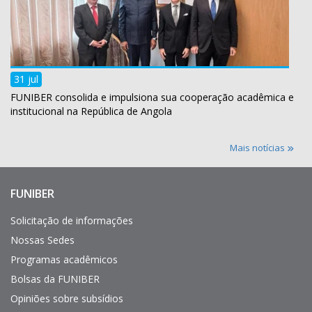
31 jul
FUNIBER consolida e impulsiona sua cooperação acadêmica e
institucional na República de Angola
Mais notícias
FUNIBER
Enlaces
de
interés
Solicitação de informações
Nossas Sedes
Programas acadêmicos
Bolsas da FUNIBER
Opiniões sobre subsídios