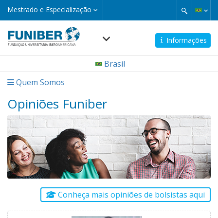
Pular
Mestrado
Mestrado e Especialização
e
para
Especialização
o
conteúdo
Informações
principal
Navegación
Brasil
principal
Quem Somos
Opiniões Funiber
Conheça mais opiniões de bolsistas aqui