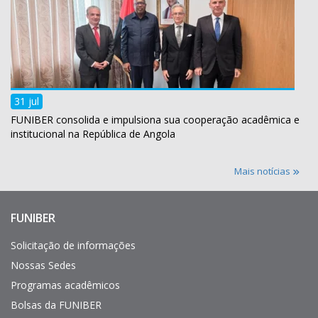
31 jul
FUNIBER consolida e impulsiona sua cooperação acadêmica e
institucional na República de Angola
Mais notícias
FUNIBER
Enlaces
de
interés
Solicitação de informações
Nossas Sedes
Programas acadêmicos
Bolsas da FUNIBER