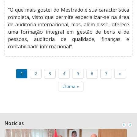
"O que mais gostei do Mestrado é sua característica
completa, visto que permite especializar-se na área
de auditoria internacional, mas, além disso, oferece
uma formação integral em gestão de bens e de
pessoas, auditoria de qualidade, finanças e
contabilidade internacional".
Página
1
Página
2
Página
3
Página
4
Página
5
Página
6
Página
7
Próxima
››
PAGINAÇÃO
atual
página
Última
Última »
página
Notícias