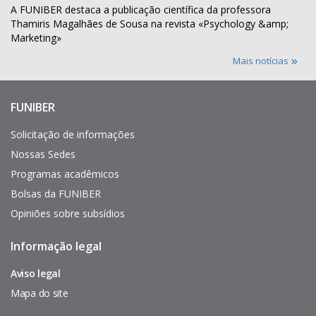
A FUNIBER destaca a publicação científica da professora
Thamiris Magalhães de Sousa na revista «Psychology &amp;
Marketing»
Mais notícias
FUNIBER
Enlaces
de
interés
Solicitação de informações
Nossas Sedes
Programas acadêmicos
Bolsas da FUNIBER
Opiniões sobre subsídios
Informação legal
Pie
de
página
Aviso legal
Mapa do site