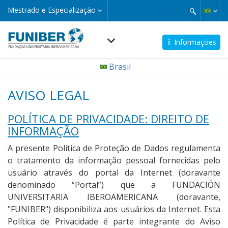
Pular
Mestrado
Mestrado e Especialização
e
para
Especialização
o
conteúdo
Informações
principal
Navegación
Brasil
principal
AVISO LEGAL
POLÍTICA DE PRIVACIDADE: DIREITO DE
INFORMAÇÃO
A presente Política de Proteção de Dados regulamenta
o tratamento da informação pessoal fornecidas pelo
usuário através do portal da Internet (doravante
denominado “Portal”) que a FUNDACIÓN
UNIVERSITARIA IBEROAMERICANA (doravante,
"FUNIBER") disponibiliza aos usuários da Internet. Esta
Política de Privacidade é parte integrante do Aviso