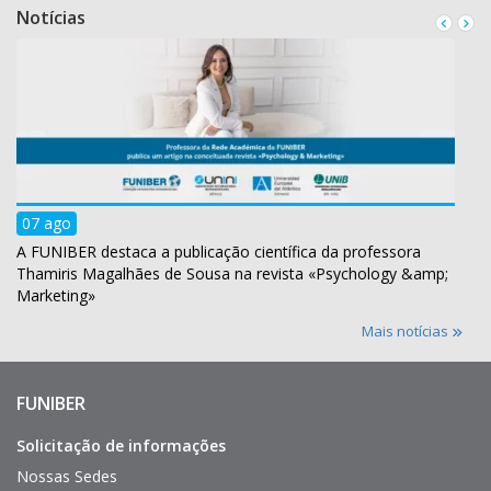
Notícias
07 ago
A FUNIBER destaca a publicação científica da professora
Thamiris Magalhães de Sousa na revista «Psychology &amp;
Marketing»
Mais notícias
FUNIBER
Enlaces
de
interés
Solicitação de informações
Nossas Sedes