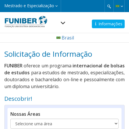
Pular
Mestrado
Mestrado e Especialização
e
para
Especialização
o
conteúdo
Informações
principal
Navegación
Brasil
principal
Solicitação de Informação
FUNIBER
oferece um programa
internacional de bolsas
de estudos
para estudos de mestrado, especializações,
doutorados e bacharelado on-line e pessoalmente com
um diploma universitário.
Descobrir!
Nossas Áreas