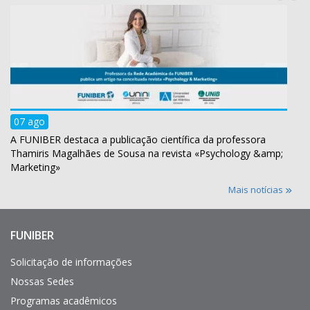
07 ago
A FUNIBER destaca a publicação científica da professora
Thamiris Magalhães de Sousa na revista «Psychology &amp;
Marketing»
Mais notícias
FUNIBER
Enlaces
de
interés
Solicitação de informações
Nossas Sedes
Programas acadêmicos