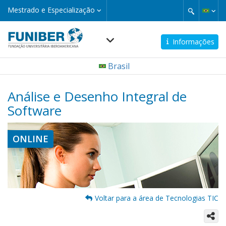
Pular
Mestrado
Mestrado e Especialização
e
para
Especialização
o
conteúdo
Informações
principal
Navegación
Brasil
principal
Análise e Desenho Integral de
Software
ONLINE
Voltar para a área de Tecnologias TIC