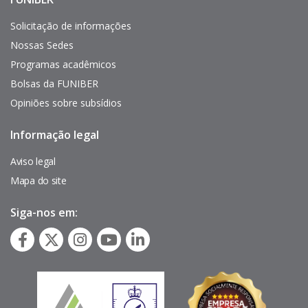
Enlaces
de
interés
Solicitação de informações
Nossas Sedes
Programas acadêmicos
Bolsas da FUNIBER
Opiniões sobre subsídios
Informação legal
Pie
de
página
Aviso legal
Mapa do site
Siga-nos em: