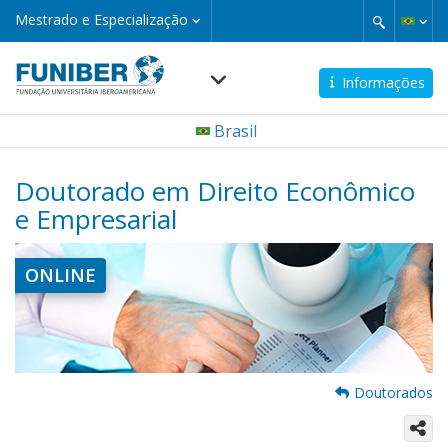
Pular
Mestrado
Mestrado e Especialização
e
para
Especialização
o
conteúdo
Informações
principal
Navegación
Brasil
principal
Doutorado em Direito Econômico
e Empresarial
ONLINE
Doutorados