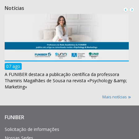
Notícias
07 ago
A FUNIBER destaca a publicação científica da professora
Thamiris Magalhães de Sousa na revista «Psychology &amp;
Marketing»
Mais notícias
FUNIBER
Enlaces
de
interés
Solicitação de informações
Nossas Sedes