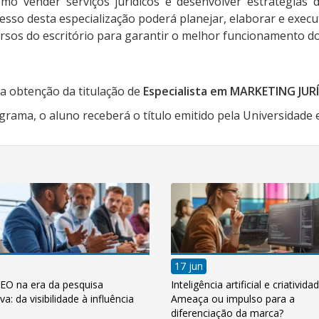
mo vender serviços jurídicos e desenvolver estratégias 
resso desta especialização poderá planejar, elaborar e exe
ursos do escritório para garantir o melhor funcionamento 
a obtenção da titulação de
Especialista em MARKETING JUR
ama, o aluno receberá o título emitido pela Universidade 
17 jun
EO na era da pesquisa
Inteligência artificial e criatividad
va: da visibilidade à influência
Ameaça ou impulso para a
diferenciação da marca?