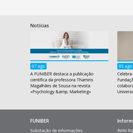
Notícias
07 ago
05 ago
A FUNIBER destaca a publicação
Celebra-
científica da professora Thamiris
Fundaç
Magalhães de Sousa na revista
colabor
«Psychology &amp; Marketing»
Universi
FUNIBER
Inform
Enlaces
Pie
de
de
Aviso le
Solicitação de informações
interés
página