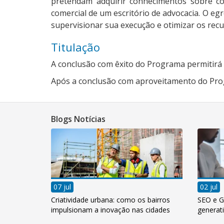
pretendam adquirir conhecimentos sobre co
comercial de um escritório de advocacia. O eg
supervisionar sua execução e otimizar os rec
Titulação
A conclusão com êxito do Programa permitirá 
Após a conclusão com aproveitamento do Progr
Blogs Notícias
07 jul
02 jul
Criatividade urbana: como os bairros
SEO e G
impulsionam a inovação nas cidades
generati