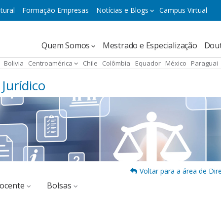
tural
Formação Empresas
Notícias e Blogs
Campus Virtual
Navegación
Quem Somos
Mestrado e Especialização
Dou
principal
Bolivia
Centroamérica
Chile
Colômbia
Equador
México
Paraguai
Jurídico
Voltar para a área de Dire
docente
Bolsas