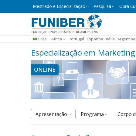
Pular
Mestrado
Mestrado e Especialização
Pesquisa
Obra Cul
e
para
Especialização
o
conteúdo
principal
Brasil
África
Portugal
Espanha
Itália
Argentina
Especialização em Marketing 
ONLINE
Apresentação
Programa
corpo 