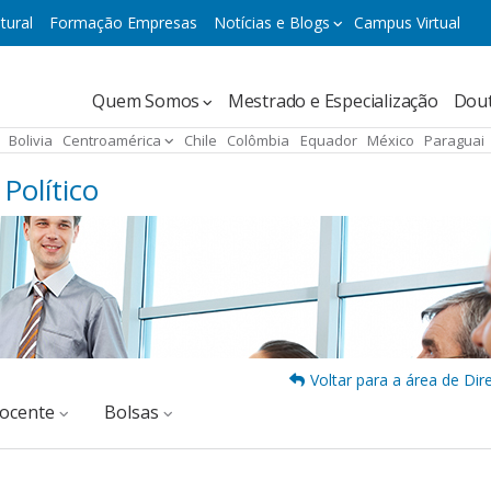
tural
Formação Empresas
Notícias e Blogs
Campus Virtual
Navegación
Quem Somos
Mestrado e Especialização
Dou
principal
Bolivia
Centroamérica
Chile
Colômbia
Equador
México
Paraguai
Político
Voltar para a área de Dire
docente
Bolsas