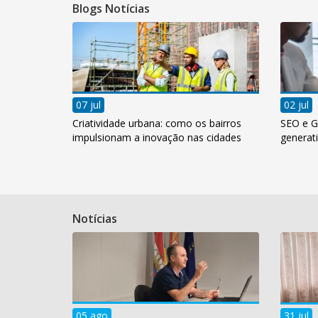
Blogs Notícias
07 jul
02 jul
Criatividade urbana: como os bairros
SEO e G
impulsionam a inovação nas cidades
generati
Notícias
05 ago
31 jul