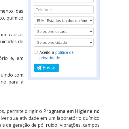
imento das
co, químico
sam causar
unidades de
Aceito a
política de
ório e, em
privacidade
Enviar
ibuindo com
ene para a
s, permite dirigir o
Programa em Higiene no
ver sua atividade em um laboratório químico
is de geração de pó, ruído, vibrações, campos