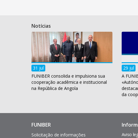
Notícias
31 jul
29 jul
FUNIBER consolida e impulsiona sua
A FUNIB
cooperação acadêmica e institucional
«Autóno
na República de Angola
destaca
da coop
FUNIBER
Inform
Enlaces
Pie
de
de
Aviso le
Solicitação de informações
interés
página