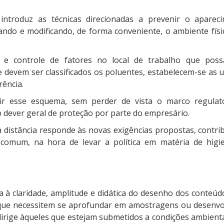
introduz as técnicas direcionadas a prevenir o aparec
ando e modificando, de forma conveniente, o ambiente físi
o e controle de fatores no local de trabalho que pos
e devem ser classificados os poluentes, estabelecem-se as 
rência.
uir esse esquema, sem perder de vista o marco regulat
 o dever geral de proteção por parte do empresário.
distância responde às novas exigências propostas, contr
do comum, na hora de levar a política em matéria de higi
à claridade, amplitude e didática do desenho dos conteúdo
que necessitem se aprofundar em amostragens ou desenvol
irige àqueles que estejam submetidos a condições ambienta