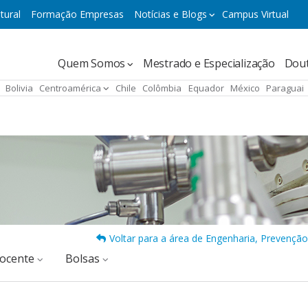
tural
Formação Empresas
Notícias e Blogs
Campus Virtual
Navegación
Quem Somos
Mestrado e Especialização
Dou
principal
Bolivia
Centroamérica
Chile
Colômbia
Equador
México
Paraguai
Voltar para a área de Engenharia, Prevençã
docente
Bolsas