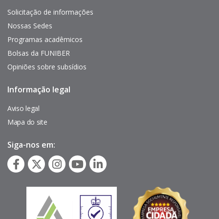
de
interés
Solicitação de informações
Nossas Sedes
Programas acadêmicos
Bolsas da FUNIBER
Opiniões sobre subsídios
Informação legal
Pie
de
página
Aviso legal
Mapa do site
Siga-nos em: