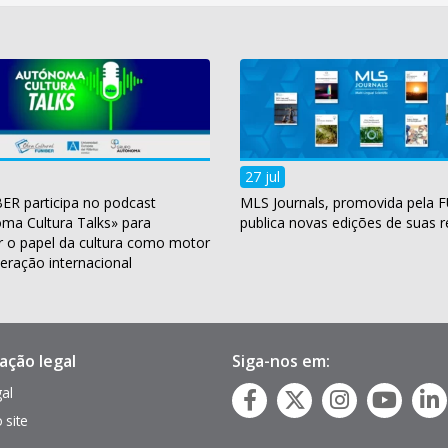
27 jul
ER participa no podcast
MLS Journals, promovida pela 
ma Cultura Talks» para
publica novas edições de suas r
r o papel da cultura como motor
eração internacional
ação legal
Siga-nos em:
gal
 site