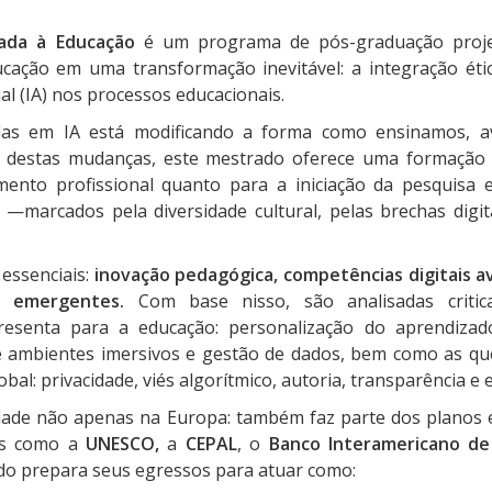
icada à Educação
é um programa de pós-graduação proje
ação em uma transformação inevitável: a integração ética
ial (IA) nos processos educacionais.
das em IA está modificando a forma como ensinamos, a
e destas mudanças, este mestrado oferece uma formação 
mento profissional quanto para a iniciação da pesquisa 
 —marcados pela diversidade cultural, pelas brechas digit
essenciais:
inovação pedagógica, competências digitais a
s emergentes.
Com base nisso, são analisadas critic
esenta para a educação: personalização do aprendizado,
de ambientes imersivos e gestão de dados, bem como as qu
l: privacidade, viés algorítmico, autoria, transparência e 
dade não apenas na Europa: também faz parte dos planos e
ais como a
UNESCO,
a
CEPAL
, o
Banco Interamericano de
ado prepara seus egressos para atuar como: