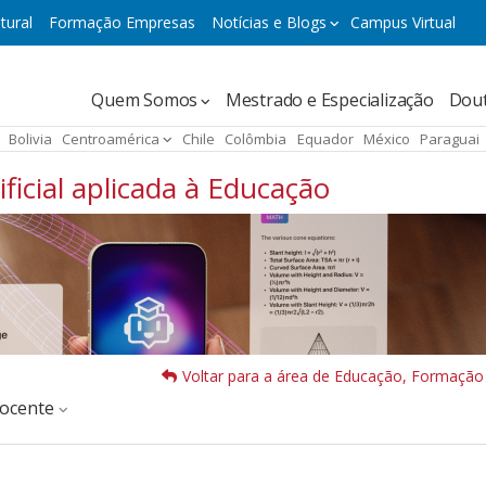
tural
Formação Empresas
Notícias e Blogs
Campus Virtual
Navegación
Quem Somos
Mestrado e Especialização
Dou
principal
Bolivia
Centroamérica
Chile
Colômbia
Equador
México
Paraguai
ficial aplicada à Educação
Voltar para a área de Educação, Formação
docente