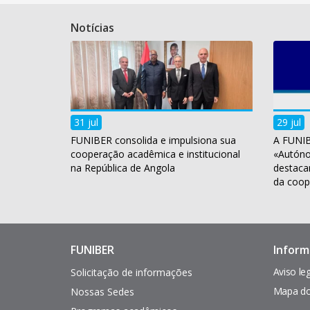
Notícias
31 jul
29 jul
FUNIBER consolida e impulsiona sua
A FUNIB
cooperação acadêmica e institucional
«Autóno
na República de Angola
destaca
da coop
FUNIBER
Inform
Enlaces
Pie
de
de
Aviso le
Solicitação de informações
interés
página
Mapa do
Nossas Sedes