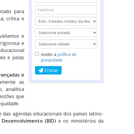
tado para
, crítica e
valiamos e
rigorosa e
educacional
Aceito a
política de
ais e pelas
privacidade
Enviar
vançadas e
amente as
 analítica
estões que
equidade.
 das agendas educacionais dos países latino-
 Desenvolvimento (BID)
e os ministérios da