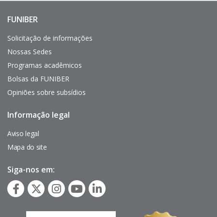
FUNIBER
Enlaces
de
interés
Solicitação de informações
Nossas Sedes
Programas acadêmicos
Bolsas da FUNIBER
Opiniões sobre subsídios
Informação legal
Pie
de
página
Aviso legal
Mapa do site
Siga-nos em: