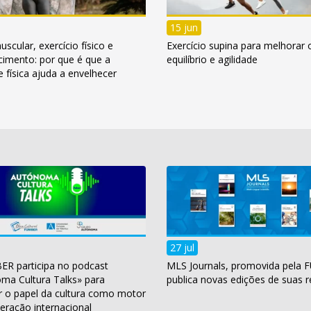
15 jun
cular, exercício físico e
Exercício supina para melhorar 
cimento: por que é que a
equilíbrio e agilidade
e física ajuda a envelhecer
27 jul
ER participa no podcast
MLS Journals, promovida pela 
ma Cultura Talks» para
publica novas edições de suas r
r o papel da cultura como motor
eração internacional