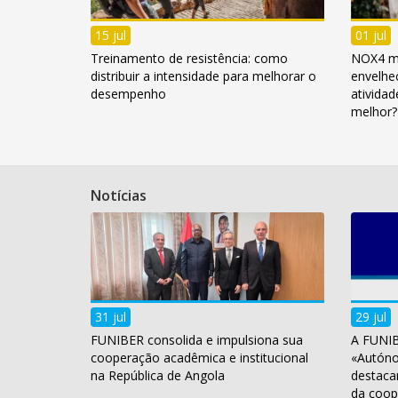
15 jul
01 jul
Treinamento de resistência: como
NOX4 mus
distribuir a intensidade para melhorar o
envelhe
desempenho
atividad
melhor?
Notícias
31 jul
29 jul
FUNIBER consolida e impulsiona sua
A FUNIB
cooperação acadêmica e institucional
«Autóno
na República de Angola
destaca
da coop