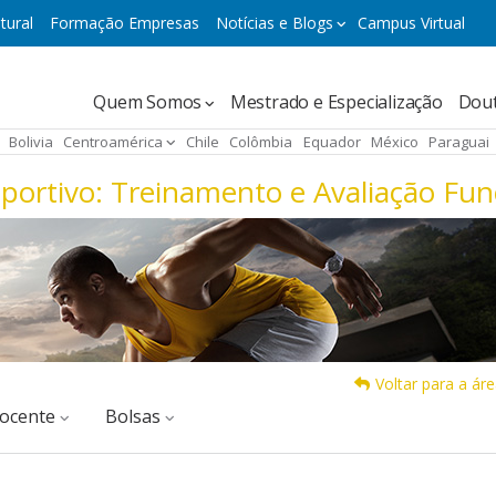
tural
Formação Empresas
Notícias e Blogs
Campus Virtual
Navegación
Quem Somos
Mestrado e Especialização
Dou
principal
Bolivia
Centroamérica
Chile
Colômbia
Equador
México
Paraguai
ortivo: Treinamento e Avaliação Fun
Voltar para a ár
docente
Bolsas