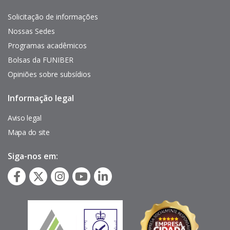
de
interés
Solicitação de informações
Nossas Sedes
Programas acadêmicos
Bolsas da FUNIBER
Opiniões sobre subsídios
Informação legal
Pie
de
página
Aviso legal
Mapa do site
Siga-nos em: