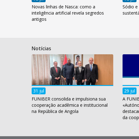
Novas linhas de Nasca: como a
Sódio e 
inteligência artificial revela segredos
sustentá
antigos
Notícias
31 jul
29 jul
FUNIBER consolida e impulsiona sua
A FUNIB
cooperação acadêmica e institucional
«Autóno
na República de Angola
destaca
da coop