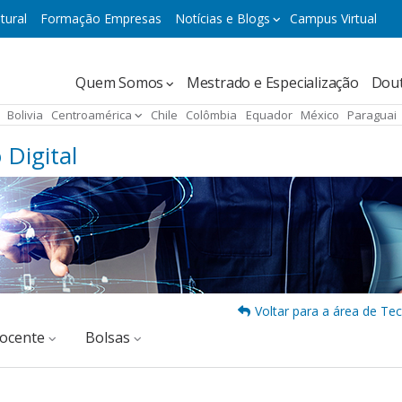
tural
Formação Empresas
Notícias e Blogs
Campus Virtual
Navegación
Quem Somos
Mestrado e Especialização
Dou
principal
Bolivia
Centroamérica
Chile
Colômbia
Equador
México
Paraguai
Digital
Voltar para a área de Te
docente
Bolsas