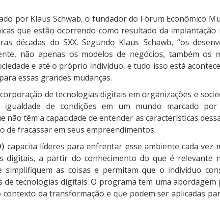
hado por Klaus Schwab, o fundador do Fórum Econômico Mu
icas que estão ocorrendo como resultado da implantação 
meiras décadas do SXX. Segundo Klaus Schawb, “os desenv
ente, não apenas os modelos de negócios, também os 
ciedade e até o próprio indivíduo, e tudo isso está aconte
 para essas grandes mudanças.
ncorporação de tecnologias digitais em organizações e soci
em igualdade de condições em um mundo marcado por
e não têm a capacidade de entender as características dess
sco de fracassar em seus empreendimentos.
D)
capacita líderes para enfrentar esse ambiente cada vez ma
 digitais, a partir do conhecimento do que é relevante 
e simplifiquem as coisas e permitam que o indivíduo cons
s de tecnologias digitais. O programa tem uma abordagem pr
contexto da transformação e que podem ser aplicadas par