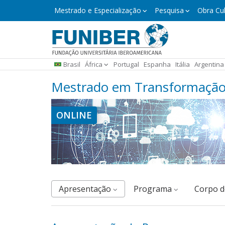
Pular
Mestrado
Mestrado e Especialização
Pesquisa
Obra Cul
e
para
Especialização
o
conteúdo
principal
Brasil
África
Portugal
Espanha
Itália
Argentina
Mestrado em Transformação 
ONLINE
Apresentação
Programa
corpo 