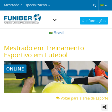
Pular
Mestrado
Mestrado e Especialização
e
para
Especialização
o
conteúdo
Informações
principal
Navegación
Brasil
principal
Mestrado em Treinamento
Esportivo em Futebol
ONLINE
Voltar para a área de Esporte