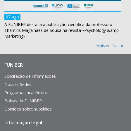
07 ago
A FUNIBER destaca a publicação científica da professora
Thamiris Magalhães de Sousa na revista «Psychology &amp;
Marketing»
Mais notícias
FUNIBER
Enlaces
de
interés
Solicitação de informações
Nossas Sedes
Programas acadêmicos
Bolsas da FUNIBER
Opiniões sobre subsídios
Informação legal
Pie
de