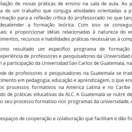
liação de novas práticas de ensino na sala de aula. Ao
a de um trabalho que conjuga atividades orientadas a pr
mação para a reflexão crítica do professorado no que ta
esatender a formação teórica. Com isso se consegue
ais; e proporcionar idéias relacionadas à natureza do 
imentos, recursos e habilidades práticas necessárias à com
omo resultado um específico programa de formação c
xperiência de professores e pesquisadores da Universidad 
 a participação da Universidad San Carlos de Guatemala, na
ede de professores e pesquisadores na Guatemala se trad
ecimento em pedagogia, educação e aprendizagem, o que e
os processos formativos na América Latina e no Caribe
o de práticas educativas da ALC. A Guatemala se nutre de 
o seu processo formativo nos programas da universidade, e
espaços de cooperação e colaboração que facilitam e dão fo