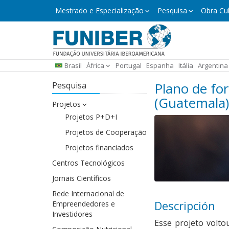
Pular
Mestrado
Mestrado e Especialização
Pesquisa
Obra Cul
e
para
Especialização
o
conteúdo
principal
Brasil
África
Portugal
Espanha
Itália
Argentina
Plano de fo
Pesquisa
(Guatemala)
Projetos
Projetos P+D+I
Projetos de Cooperação
Projetos financiados
Centros Tecnológicos
Jornais Científicos
Rede Internacional de
Descripción
Empreendedores e
Investidores
Esse projeto volto