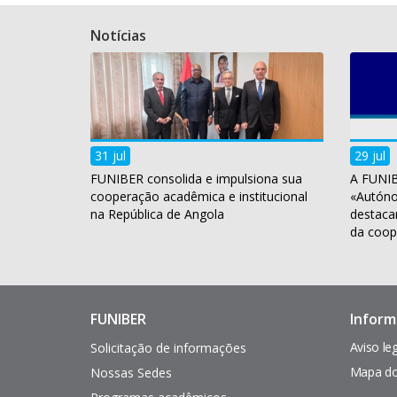
Notícias
31 jul
29 jul
FUNIBER consolida e impulsiona sua
A FUNIB
cooperação acadêmica e institucional
«Autóno
na República de Angola
destaca
da coop
FUNIBER
Inform
Enlaces
Pie
de
de
Aviso le
Solicitação de informações
interés
página
Mapa do
Nossas Sedes