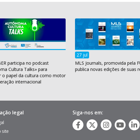
27 jul
ER participa no podcast
MLS Journals, promovida pela 
ma Cultura Talks» para
publica novas edições de suas r
r o papel da cultura como motor
eração internacional
ação legal
Siga-nos em:
gal
 site