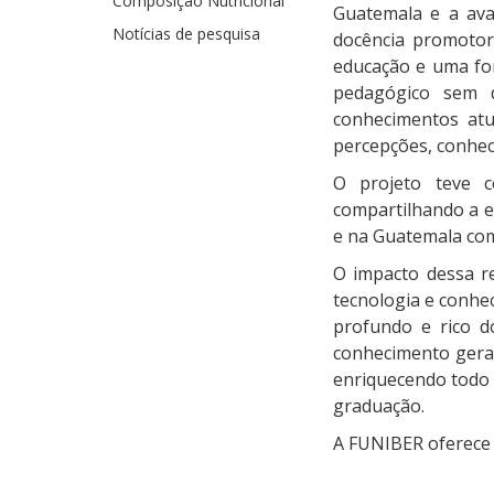
Composição Nutricional
Guatemala e a ava
Notícias de pesquisa
docência promotor
educação e uma for
pedagógico sem d
conhecimentos atu
percepções, conhec
O projeto teve c
compartilhando a e
e na Guatemala com
O impacto dessa r
tecnologia e conh
profundo e rico d
conhecimento gerad
enriquecendo todo 
graduação.
A FUNIBER oferece 