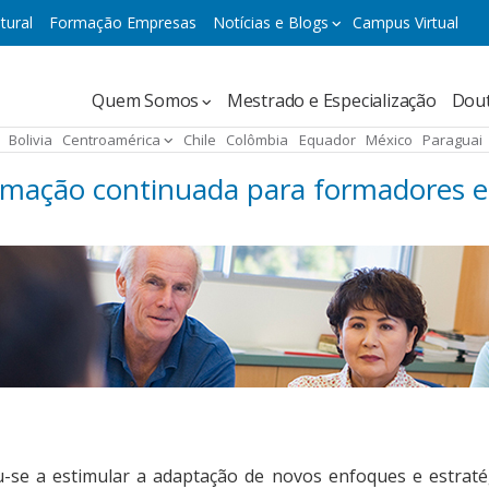
tural
Formação Empresas
Notícias e Blogs
Campus Virtual
Navegación
Quem Somos
Mestrado e Especialização
Dou
principal
Bolivia
Centroamérica
Chile
Colômbia
Equador
México
Paraguai
rmação continuada para formadores e
u-se a estimular a adaptação de novos enfoques e estratég