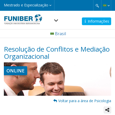
Pular
Mestrado
Mestrado e Especialização
e
para
Especialização
o
conteúdo
Informações
principal
Navegación
Brasil
principal
Resolução de Conflitos e Mediação
Organizacional
ONLINE
Voltar para a área de Psicologia