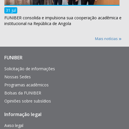
31 jul
FUNIBER consolida e impulsiona sua cooperação acadêmica e
institucional na República de Angola
Mais notícias
FUNIBER
Enlaces
de
interés
Solicitação de informações
Nossas Sedes
Programas acadêmicos
Bolsas da FUNIBER
Opiniões sobre subsídios
Informação legal
Pie
de
página
Aviso legal