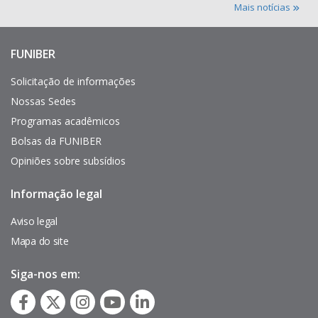
Mais notícias
FUNIBER
Enlaces
de
interés
Solicitação de informações
Nossas Sedes
Programas acadêmicos
Bolsas da FUNIBER
Opiniões sobre subsídios
Informação legal
Pie
de
página
Aviso legal
Mapa do site
Siga-nos em: