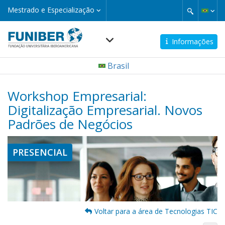
Pular
Mestrado
Mestrado e Especialização
e
para
Especialização
o
conteúdo
Informações
principal
Navegación
Brasil
principal
Workshop Empresarial:
Digitalização Empresarial. Novos
Padrões de Negócios
PRESENCIAL
Voltar para a área de Tecnologias TIC